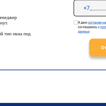
менеджер
нут.
Я даю
согласие н
соглашаюсь с
пол
данных
й тип окна под
От