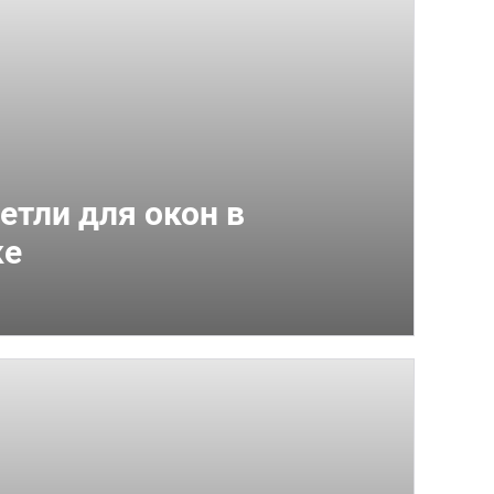
етли для окон в
ке