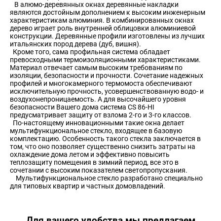
В алюмо-деревянных окнах деревянные накладки
являются достойным дополнением к высоким инженерным
характеристикам алюминия. В комбинированных окнах
дерево играет роль внутренней облицовки алюминиевой
конструкции. Деревянные профили изготовлены из лучших
итальянских пород дерева (дуб, вишня).
Кроме того, сама профильная система обладает
превосходными термоизоляционными характеристиками.
Материал отвечает самым высоким требованиям по
изоляции, безопасности и прочности. Сочетание надежных
профилей и многокамерного термомоста обеспечивают
исключительную прочность, усовершенствованную водо- и
воздухонепроницаемость. А для высочайшего уровня
безопасности Вашего дома система CS 86-HI
предусматривает защиту от взлома 2-го и 3-го классов.
По-настоящему инновационными такие окна делает
мультифункциональное стекло, входящее в базовую
комплектацию. Особенность такого стекла заключается в
том, что оно позволяет существенно снизить затраты на
охлаждение дома летом и эффективно повысить
теплозащиту помещения в зимний период, все это в
сочетании с высоким показателем светопропускания.
Мультифункциональное стекло разработано специально
для типовых квартир и частных домовладений.
Для вашего удобства мы предлагаем